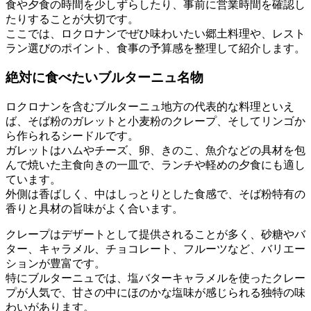
食や夕食の時間を少しずらしたり、事前に営業時間を確認し
たりすることが大切です。
ここでは、ロクロナンでぜひ味わいたい郷土料理や、レスト
ラン選びのポイント、食事の予算感を整理して紹介します。
絶対に食べたいブルターニュ名物
ロクロナンを含むブルターニュ地方の代表的な料理といえ
ば、そば粉のガレットと小麦粉のクレープ、そしてリンゴか
ら作られるシードルです。
ガレットはハムやチーズ、卵、きのこ、魚介などの具材を包
んで焼いた主食向きの一皿で、ランチや軽めの夕食にも適し
ています。
外側は香ばしく、中はしっとりとした食感で、そば粉特有の
香りと具材の旨味がよく合います。
クレープはデザートとして提供されることが多く、砂糖やバ
ター、キャラメル、チョコレート、フルーツなど、バリエー
ションが豊富です。
特にブルターニュでは、塩バターキャラメルを使ったクレー
プが人気で、甘さの中にほのかな塩味が感じられる独特の味
わいがあります。