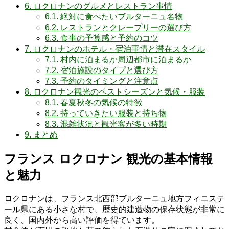
6.
ロクロナンのグルメとレストラン事情
6.1.
絶対に食べたいブルターニュ名物
6.2.
レストランとクレープリーの選び方
6.3.
食事の予算感と予約のコツ
7.
ロクロナンのホテル・宿泊事情と滞在スタイル
7.1.
村内に泊まるか周辺都市に泊まるか
7.2.
宿泊施設のタイプと選び方
7.3.
予約のタイミングと注意点
8.
ロクロナン観光のベストシーズンと気候・服装
8.1.
春夏秋冬の気候の特徴
8.2.
持っていきたい服装と持ち物
8.3.
混雑状況と観光客が多い時期
9.
まとめ
フランス ロクロナン 観光の基本情報
と魅力
ロクロナンは、フランス北西部ブルターニュ地方フィニステ
ール県にある小さな村で、歴史的建造物の保存状態が非常に
良く、国内外から高い評価を得ています。