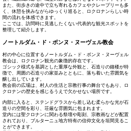
また、街歩きの途中で立ち寄れるカフェやクレープリーも多
く、休憩を挟みながらゆっくり巡ると、ロクロナンらしい時
間の流れを体感できます。
ここでは、訪問時に見逃したくない代表的な観光スポットを
整理して紹介します。
ノートルダム・ド・ボンヌ・ヌーヴェル教会
村の中心に位置するノートルダム・ド・ボンヌ・ヌーヴェル
教会は、ロクロナン観光の象徴的存在です。
ゴシック様式を基調とした重厚な外観と、石造りの鐘楼が特
徴で、周囲の石造りの家並みとともに、落ち着いた雰囲気を
醸し出しています。
教会前の広場は、村人の生活と宗教行事の舞台でもあり、ロ
クロナンの歴史を感じるうえで欠かせない場所です。
内部に入ると、ステンドグラスから差し込む柔らかな光が石
造りの空間を彩り、荘厳な雰囲気に包まれます。
堂内には聖クロナンに関わる祭壇や彫刻、宗教画などが配置
されており、ブルターニュ地方特有の信仰文化を垣間見るこ
とができます。