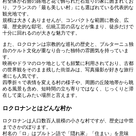
村全体が石畳の路地と花で飾られた石造りの家に囲まれてお
り、フランスの「最も美しい村」にも選ばれている代表的な
観光地です。
規模は大きくありませんが、コンパクトな範囲に教会、広
場、歴史的な邸宅、伝統工芸の店などが集まり、徒歩だけで
十分に回れるのが大きな魅力です。
また、ロクロナンは宗教的な巡礼の歴史と、ブルターニュ独
自のケルト文化が重なり合った独特の雰囲気を持っていま
す。
映画やドラマのロケ地としても頻繁に利用されており、古都
の世界観をそのまま残した街並みは、写真撮影が好きな旅行
者にも人気です。
四季折々で表情を変える村の様子や、周囲の丘陵地帯から眺
める風景も含め、短時間の立ち寄りではなく、じっくりと滞
在して楽しみたい場所と言えます。
ロクロナンとはどんな村か
ロクロナンは人口数百人規模の小さな村ですが、歴史は中世
までさかのぼります。
村名の「ロ」はブルトン語で「隠れ家」「住まい」を意味