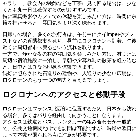
ャラリー、教会内の装飾などを丁寧に見て回る場合は、少な
くとも丸一日は確保するのがおすすめです。
特に写真撮影やカフェでの休憩を楽しみたい方は、時間に余
裕を持たせると、雰囲気をより深く味わえます。
日帰りの場合、多くの旅行者は、午前中にクイimperやブレ
ストなどの近隣都市を発ち、昼前にロクロナンへ到着、午後
遅くに周辺都市へ戻るという流れを取ります。
一方で、静かな夜の村の雰囲気を楽しみたい方は、村または
周辺の宿泊施設に一泊し、早朝や夕暮れ時の散策を組み込む
と、日中とは異なる印象を体験できます。
街灯に照らされた石造りの建物や、人通りの少ない広場は、
ロクロナンのもう一つの魅力と言えるでしょう。
ロクロナンへのアクセスと移動手段
ロクロナンはフランス北西部に位置するため、日本から訪れ
る場合、多くはパリを経由して向かうことになります。
アクセスは鉄道とバス、レンタカーの組み合わせが一般的
で、公共交通機関だけでも訪問は可能ですが、時期や曜日に
よって本数が限られる点に注意が必要です。