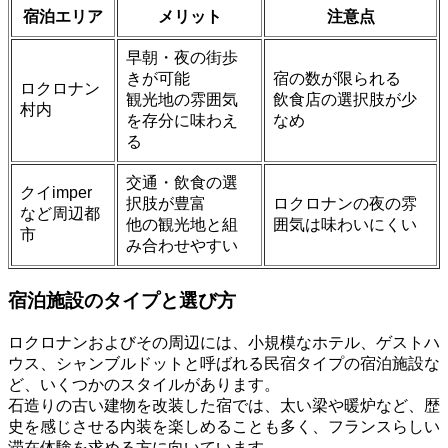
宿泊エリア
メリット
注意点
早朝・夜の街歩
きが可能
宿の数が限られる
ロクロナン
観光地の雰囲気
飲食店の選択肢が少
村内
を存分に味わえ
なめ
る
交通・飲食の選
クイimper
択肢が豊富
ロクロナンの夜の雰
など周辺都
他の観光地と組
囲気は味わいにくい
市
み合わせやすい
宿泊施設のタイプと選び方
ロクロナンおよびその周辺には、小規模なホテル、ゲストハ
ウス、シャンブルドットと呼ばれる民宿タイプの宿泊施設な
ど、いくつかのスタイルがあります。
石造りの古い建物を改装した宿では、太い梁や暖炉など、歴
史を感じさせる内装を楽しめることも多く、フランスらしい
滞在体験を求める方に向いています。