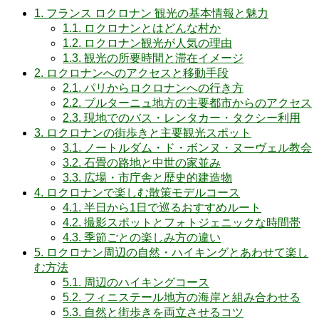
1.
フランス ロクロナン 観光の基本情報と魅力
1.1.
ロクロナンとはどんな村か
1.2.
ロクロナン観光が人気の理由
1.3.
観光の所要時間と滞在イメージ
2.
ロクロナンへのアクセスと移動手段
2.1.
パリからロクロナンへの行き方
2.2.
ブルターニュ地方の主要都市からのアクセス
2.3.
現地でのバス・レンタカー・タクシー利用
3.
ロクロナンの街歩きと主要観光スポット
3.1.
ノートルダム・ド・ボンヌ・ヌーヴェル教会
3.2.
石畳の路地と中世の家並み
3.3.
広場・市庁舎と歴史的建造物
4.
ロクロナンで楽しむ散策モデルコース
4.1.
半日から1日で巡るおすすめルート
4.2.
撮影スポットとフォトジェニックな時間帯
4.3.
季節ごとの楽しみ方の違い
5.
ロクロナン周辺の自然・ハイキングとあわせて楽し
む方法
5.1.
周辺のハイキングコース
5.2.
フィニステール地方の海岸と組み合わせる
5.3.
自然と街歩きを両立させるコツ