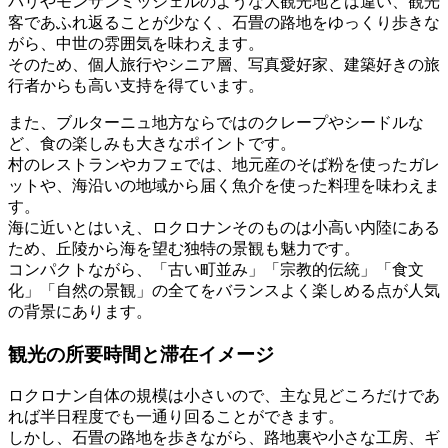
パリやモンサンミッシェルのような大観光地とは違い、観光
客であふれ返ることが少なく、石畳の路地をゆっくり歩きな
がら、中世の雰囲気を味わえます。
そのため、個人旅行やシニア層、写真愛好家、建築好きの旅
行者からも高い支持を得ています。
また、ブルターニュ地方ならではのクレープやシードルな
ど、食の楽しみも大きなポイントです。
村のレストランやカフェでは、地元産のそば粉を使ったガレ
ットや、海沿いの地域から届く魚介を使った料理を味わえま
す。
海に近いとはいえ、ロクロナンそのものは小高い内陸にある
ため、丘陵から海を望む独特の景観も魅力です。
コンパクトながら、「古い町並み」「宗教的伝統」「食文
化」「自然の景観」の全てをバランスよく楽しめる点が人気
の背景にあります。
観光の所要時間と滞在イメージ
ロクロナン自体の規模は小さいので、主な見どころだけであ
れば半日程度でも一通り回ることができます。
しかし、石畳の路地を歩きながら、路地裏や小さな工房、ギ