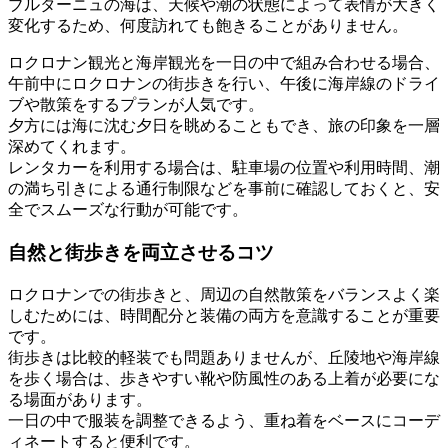
ブルターニュの海は、天候や潮の状態によって表情が大きく
変化するため、何度訪れても飽きることがありません。
ロクロナン観光と海岸観光を一日の中で組み合わせる場合、
午前中にロクロナンの街歩きを行い、午後に海岸線のドライ
ブや散策をするプランが人気です。
夕方には海に沈む夕日を眺めることもでき、旅の印象を一層
深めてくれます。
レンタカーを利用する場合は、駐車場の位置や利用時間、潮
の満ち引きによる通行制限などを事前に確認しておくと、安
全でスムーズな行動が可能です。
自然と街歩きを両立させるコツ
ロクロナンでの街歩きと、周辺の自然散策をバランスよく楽
しむためには、時間配分と装備の両方を意識することが重要
です。
街歩きは比較的軽装でも問題ありませんが、丘陵地や海岸線
を歩く場合は、歩きやすい靴や防風性のある上着が必要にな
る場面があります。
一日の中で服装を調整できるよう、重ね着をベースにコーデ
ィネートすると便利です。