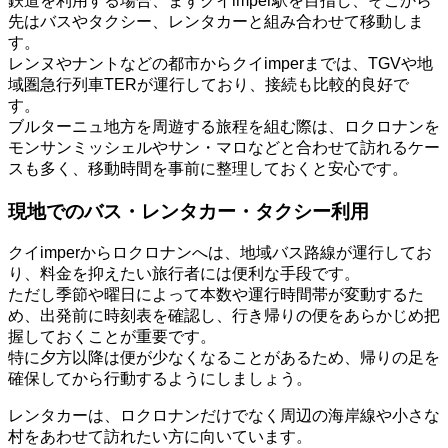
鉄道を利用する場合、まずクイimper駅を目指し、そこから
先はバスやタクシー、レンタカーと組み合わせて移動しま
す。
レンヌやナントなどの都市からクイimperまでは、TGVや地
域圏急行列車TERが運行しており、接続も比較的良好で
す。
ブルターニュ地方を周遊する旅程を組む際は、ロクロナンを
モンサンミッシェルやサン・マロなどと合わせて訪れるケー
スも多く、移動時間を事前に整理しておくと安心です。
現地でのバス・レンタカー・タクシー利用
クイimperからロクロナンへは、地域バス路線が運行してお
り、料金を抑えたい旅行者には便利な手段です。
ただし季節や曜日によって本数や運行時間帯が変動するた
め、出発前に時刻表を確認し、行き帰りの便をあらかじめ把
握しておくことが重要です。
特に夕方以降は便が少なくなることがあるため、帰りの足を
確保してから行動するようにしましょう。
レンタカーは、ロクロナンだけでなく周辺の海岸線や小さな
村をあわせて訪れたい方に向いています。