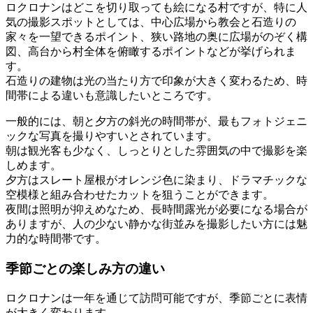
ロクロナンはどこを切り取っても絵になる村ですが、特に人
気の撮影スポットとしては、中心広場から教会と石造りの
家々を一望できるポイント、狭い路地の奥に広場がのぞく構
図、高台から村全体を俯瞰するポイントなどが挙げられま
す。
石造りの建物は光の当たり方で印象が大きく変わるため、時
間帯による違いも意識したいところです。
一般的には、朝と夕方の斜光の時間帯が、最もフォトジェニ
ックな写真を撮りやすいとされています。
朝は観光客も少なく、しっとりとした雰囲気の中で撮影を楽
しめます。
夕方はスレート屋根がオレンジ色に染まり、ドラマチックな
空模様と組み合わせたカットを狙うことができます。
夜間は照明が抑えめなため、長時間露光が必要になる場合が
ありますが、人の少ない静かな街並みを撮影したい方には魅
力的な時間帯です。
季節ごとの楽しみ方の違い
ロクロナンは一年を通じて訪問可能ですが、季節ごとに表情
が大きく変わります。