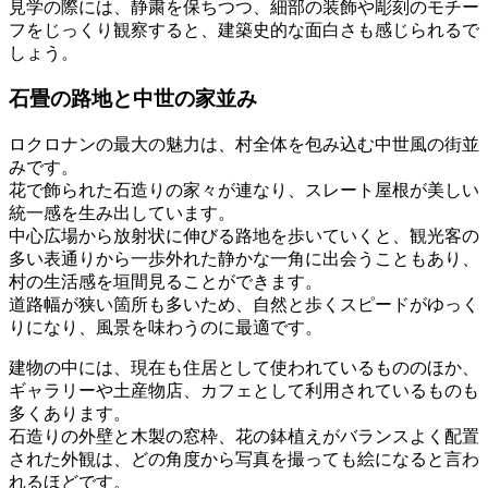
見学の際には、静粛を保ちつつ、細部の装飾や彫刻のモチー
フをじっくり観察すると、建築史的な面白さも感じられるで
しょう。
石畳の路地と中世の家並み
ロクロナンの最大の魅力は、村全体を包み込む中世風の街並
みです。
花で飾られた石造りの家々が連なり、スレート屋根が美しい
統一感を生み出しています。
中心広場から放射状に伸びる路地を歩いていくと、観光客の
多い表通りから一歩外れた静かな一角に出会うこともあり、
村の生活感を垣間見ることができます。
道路幅が狭い箇所も多いため、自然と歩くスピードがゆっく
りになり、風景を味わうのに最適です。
建物の中には、現在も住居として使われているもののほか、
ギャラリーや土産物店、カフェとして利用されているものも
多くあります。
石造りの外壁と木製の窓枠、花の鉢植えがバランスよく配置
された外観は、どの角度から写真を撮っても絵になると言わ
れるほどです。