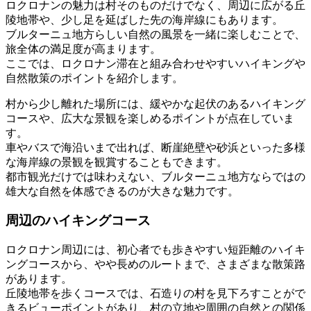
ロクロナンの魅力は村そのものだけでなく、周辺に広がる丘
陵地帯や、少し足を延ばした先の海岸線にもあります。
ブルターニュ地方らしい自然の風景を一緒に楽しむことで、
旅全体の満足度が高まります。
ここでは、ロクロナン滞在と組み合わせやすいハイキングや
自然散策のポイントを紹介します。
村から少し離れた場所には、緩やかな起伏のあるハイキング
コースや、広大な景観を楽しめるポイントが点在していま
す。
車やバスで海沿いまで出れば、断崖絶壁や砂浜といった多様
な海岸線の景観を観賞することもできます。
都市観光だけでは味わえない、ブルターニュ地方ならではの
雄大な自然を体感できるのが大きな魅力です。
周辺のハイキングコース
ロクロナン周辺には、初心者でも歩きやすい短距離のハイキ
ングコースから、やや長めのルートまで、さまざまな散策路
があります。
丘陵地帯を歩くコースでは、石造りの村を見下ろすことがで
きるビューポイントがあり、村の立地や周囲の自然との関係