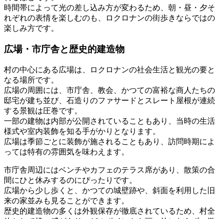
時間帯によって光の差し込み方が変わるため、朝・昼・夕そ
れぞれの表情を楽しむのも、ロクロナンの街歩きならではの
楽しみ方です。
広場・市庁舎と歴史的建造物
村の中心にある広場は、ロクロナンの社会生活と観光の要と
なる場所です。
広場の周囲には、市庁舎、教会、かつての富裕な商人たちの
邸宅が建ち並び、石造りのファサードとスレート屋根が連続
する景観は圧巻です。
一部の建物は内部が公開されていることもあり、当時の生活
様式や室内装飾を知る手がかりとなります。
広場は季節ごとに装飾が施されることもあり、訪問時期によ
っては特有の雰囲気を味わえます。
市庁舎周辺にはベンチやカフェのテラス席があり、散策の合
間にひと休みするのにぴったりです。
広場から少し歩くと、かつての城壁跡や、斜面を利用した旧
来の家並みも見ることができます。
歴史的建造物の多くは外観保存が徹底されているため、村全