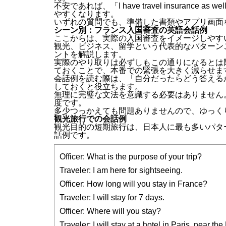
不安であれば、「I have travel insuran
やすくなります。
いずれの質問でも、準備した書類やアプリ画面
シーン別：フランス入国審査の英語会話例
ここからは、実際の入国審査をイメージしやす
観光、ビジネス、留学という代表的なパターン
ントを解説します。
実際のやり取りは必ずしもこの通りになるとは
ておくことで、本番での緊張を大きく減らせま
会話例を読む際は、「自分だったらどう答える
しておくと役立ちます。
無理に完璧な文法を意識する必要はありません
度です。
多少つっかえても問題ありませんので、ゆっく
観光旅行での会話例
観光目的の短期旅行は、日本人に最も多いパタ
話例です。
Officer: What is the purpose of your trip?
Traveler: I am here for sightseeing.
Officer: How long will you stay in France?
Traveler: I will stay for 7 days.
Officer: Where will you stay?
Traveler: I will stay at a hotel in Paris, near th