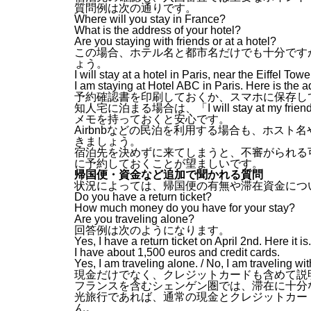
質問例は次の通りです。
Where will you stay in France?
What is the address of your hotel?
Are you staying with friends or at a hotel?
この場合、ホテル名と都市名だけでも十分です
ょう。
I will stay at a hotel in Paris, near the Eiffel Towe
I am staying at Hotel ABC in Paris. Here is the a
予約確認書を印刷しておくか、スマホに保存し
知人宅に泊まる場合は、「I will stay at my fr
メモを持っておくと安心です。
Airbnbなどの民泊を利用する場合も、ホス
きましょう。
宿泊先を決めずに来てしまうと、不審がられる
に予約しておくことが望ましいです。
帰国便・資金など追加で聞かれる質問
状況によっては、帰国便の有無や滞在資金につ
Do you have a return ticket?
How much money do you have for your stay?
Are you traveling alone?
回答例は次のようになります。
Yes, I have a return ticket on April 2nd. Here it is.
I have about 1,500 euros and credit cards.
Yes, I am traveling alone. / No, I am traveling wit
現金だけでなく、クレジットカードも含めて説
フランスを含むシェンゲン圏では、滞在に十分
光旅行であれば、通常の現金とクレジットカー
ん。