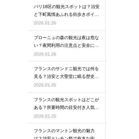
パリ18区の観光スポットは？治安
と下町風情あふれる街歩きポイン
ト
2026.01.26
ブローニュの森の観光は夜は危な
い？夜間利用の注意点と安全に楽
しむ方法
2026.01.26
フランスのサンドニ観光では何を
見る？治安と大聖堂に眠る歴史を
紹介
2026.01.25
フランスの観光スポットはどこが
ある？所要時間の目安付き人気名
所リスト
2026.01.25
フランスのマントン観光の魅力
は？治安とレモン祭で有名な街を