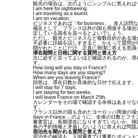
観光の場合は、次のようにシンプルに答えれば
I am here for sightseeing.
I am traveling as a tourist.
I am on vacation.
ビジネスであれば「for business」、友人訪問なら「t
補足として、フランス以外の国も周遊する場合は、「I will v
定している国名を並べるとよいでしょう。
ただし、観光とビジネスなど複数目的がある場
不必要に詳細を話しすぎると、かえって質問が
聞かれたことにだけ、正直に簡潔に答える意識
滞在期間と日程に関する質問と答え方
次に必ずと言ってよいほど確認されるのが、滞
す。
How long will you stay in France?
How many days are you staying?
When are you leaving France?
回答は、滞在日数か具体的な日付で伝えます。
I will stay for 7 days.
I am staying for two weeks.
I will leave France on March 25th.
カレンダーをその場で確認する余裕はあまりな
す。
フランス以外の国も含めたヨーロッパ周遊の場合でも、「I will s
days in France.」のように、全体の日
審査官は、長期滞在になりすぎていないか、帰
券の予約情報と矛盾しないように答えれば問題
宿泊先を聞かれる質問と答え方
宿泊先の確認も、入国審査では重要なポイント