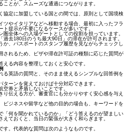
ることが、スムーズな通過につながります。
く協定に加盟している国との間では、原則として国境検
イツやイタリアなどへ移動する場合、最初に入ったフラ
ート提示が不要になるケースが多いです。
ン圏全体への入場ゲートとしての役割を担っています。
過去180日のうち最大90日」の滞在が許可されます。
うか、パスポートのスタンプ履歴を見ながらチェックし
用されるため、ビザや滞在許可証の種類に応じた質問が
答える内容を整理しておくと安心です。
例
れる英語の質問と、そのまま使えるシンプルな回答例を
パターンを覚えておけば十分対応できます。
航空券と矛盾しないことです。
きり伝える方が、審査官にも分かりやすく安心感を与え
、ビジネスや留学など他の目的の場合も、キーワードを
で「何を聞かれているのか」「どう答えるのが望ましい
さえておくと、当日の緊張が大きく和らぎます。
です。代表的な質問は次のようなものです。