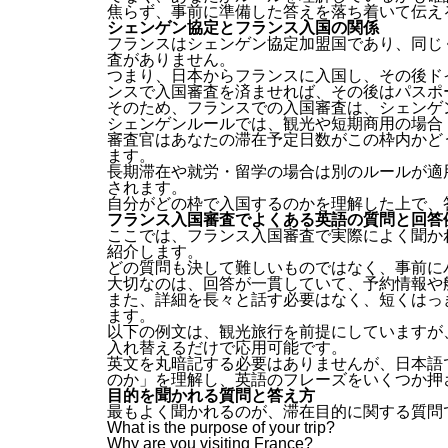
焦らず、事前に準備した答えを落ち着いて伝え
シェンゲン協定とフランス入国の関係
フランスはシェンゲン協定加盟国であり、同じ
査がありません。
つまり、日本からフランスに入国し、その後ド
ンスで入国審査を済ませれば、その後はパスポ
そのため、フランスでの入国審査は、シェンゲ
シェンゲンルールでは、観光や短期商用の場合「
審査官はあなたの滞在予定日数がこの枠内かど
ます。
長期滞在や就労・留学の場合は別のルールが適
されます。
自分がどの枠で入国するのかを理解した上で、
フランス入国審査でよくある英語の質問と回答
ここでは、フランス入国審査で実際によく聞か
紹介します。
どの質問も決して難しいものではなく、事前に
大切なのは、回答が一貫していて、予約情報や
また、詳細を長々と話す必要はなく、短くはっ
ます。
以下の例文は、観光旅行を前提にしていますが
入れ替えるだけで応用可能です。
英文を丸暗記する必要はありませんが、日本語
のか」を理解し、英語のフレーズをいくつか押
目的を聞かれる質問と答え方
最もよく聞かれるのが、滞在目的に関する質問
What is the purpose of your trip?
Why are you visiting France?