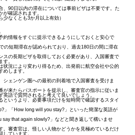
合、90日以内の滞在については事前ビザは不要です。た
かが確認されます。
ら少なくとも3か月以上有効）
）
予約情報をすぐに提示できるようにしておくと安心で
での短期滞在が認められており、過去180日の間に滞在
ンスの長期ビザを取得しておく必要があり、入国審査で
ます。
は状況により変わり得るため、出発前に航空会社や公的
すめします。
、シェンゲン圏への最初の到着地で入国審査を受けま
番が来たらパスポートを提示し、審査官の指示に従いま
ず英語で質問されると考えて良いでしょう。
るというより、必要事項だけを短時間で確認するスタイ
p?」「How long will you stay?」といった簡潔な英語が
say that again slowly?」などと聞き返して構いませ
す。審査官は、怪しい人物かどうかを見極めているだけ
認しています。