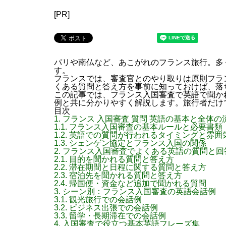
[PR]
パリや南仏など、あこがれのフランス旅行。多
す。
フランスでは、審査官とのやり取りは原則フラ
くある質問と答え方を事前に知っておけば、落
この記事では、フランス入国審査で英語で聞か
例と共に分かりやすく解説します。旅行者だけ
目次
1.
フランス 入国審査 質問 英語の基本と全体の
1.1.
フランス入国審査の基本ルールと必要書類
1.2.
英語での質問が行われるタイミングと雰囲
1.3.
シェンゲン協定とフランス入国の関係
2.
フランス入国審査でよくある英語の質問と回
2.1.
目的を聞かれる質問と答え方
2.2.
滞在期間と日程に関する質問と答え方
2.3.
宿泊先を聞かれる質問と答え方
2.4.
帰国便・資金など追加で聞かれる質問
3.
シーン別：フランス入国審査の英語会話例
3.1.
観光旅行での会話例
3.2.
ビジネス出張での会話例
3.3.
留学・長期滞在での会話例
4.
入国審査で役立つ基本英語フレーズ集