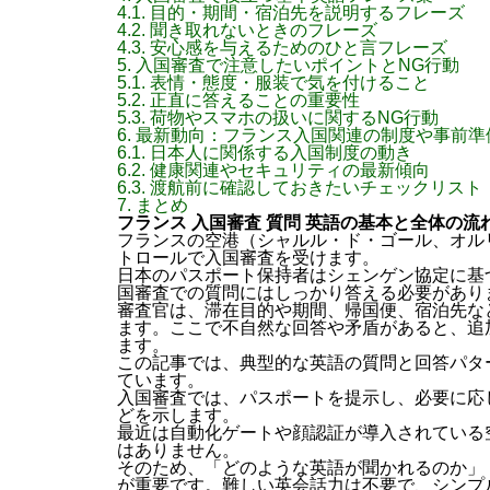
4.1.
目的・期間・宿泊先を説明するフレーズ
4.2.
聞き取れないときのフレーズ
4.3.
安心感を与えるためのひと言フレーズ
5.
入国審査で注意したいポイントとNG行動
5.1.
表情・態度・服装で気を付けること
5.2.
正直に答えることの重要性
5.3.
荷物やスマホの扱いに関するNG行動
6.
最新動向：フランス入国関連の制度や事前準
6.1.
日本人に関係する入国制度の動き
6.2.
健康関連やセキュリティの最新傾向
6.3.
渡航前に確認しておきたいチェックリスト
7.
まとめ
フランス 入国審査 質問 英語の基本と全体の流
フランスの空港（シャルル・ド・ゴール、オル
トロールで入国審査を受けます。
日本のパスポート保持者はシェンゲン協定に基
国審査での質問にはしっかり答える必要があり
審査官は、滞在目的や期間、帰国便、宿泊先な
ます。ここで不自然な回答や矛盾があると、追
ます。
この記事では、典型的な英語の質問と回答パタ
ています。
入国審査では、パスポートを提示し、必要に応
どを示します。
最近は自動化ゲートや顔認証が導入されている
はありません。
そのため、「どのような英語が聞かれるのか」
が重要です。難しい英会話力は不要で、シンプ