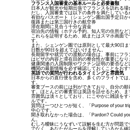
フランス入国審査の基本ルールと必要書類
日本人が観光や短期出張でフランスを訪れる場
だし、入国審査では以下の条件を満たしている
有効なパスポート（シェンゲン圏出国予定日か
復路または第三国行きの航空券
滞在期間に見合う十分な資金
宿泊先の情報（ホテル予約、知人宅の住所など
これらを証明するため、紙またはスマホ画面で
す。
また、シェンゲン圏では原則として最大90日ま
日数が90日を超えてはいけません。
長期留学や就労での渡航の場合は、事前にフラ
はビザの内容と滞在目的の整合性が重要になり
健康関連の入国制限やワクチン証明の要否など
機関の最新情報を必ず確認しておくことをおす
英語での質問が行われるタイミングと雰囲気
日本からの直行便を含め、多くのフライトでは
す。
審査ブースの前には列ができており、自分の順
す。ほとんどの審査官は英語を話せるため、ま
雰囲気は淡々としており、にこやかに雑談をす
ルです。
質問は一つひとつが短く、「Purpose of your tri
中心です。
聞き取れなかった場合は、「Pardon? Could you 
ん。
むしろ曖昧にうなずいて誤解を生む方が問題で
でなく、あなたがルールを理解しているかも確