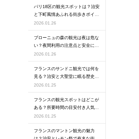
パリ18区の観光スポットは？治安
と下町風情あふれる街歩きポイン
ト
2026.01.26
ブローニュの森の観光は夜は危な
い？夜間利用の注意点と安全に楽
しむ方法
2026.01.26
フランスのサンドニ観光では何を
見る？治安と大聖堂に眠る歴史を
紹介
2026.01.25
フランスの観光スポットはどこが
ある？所要時間の目安付き人気名
所リスト
2026.01.25
フランスのマントン観光の魅力
は？治安とレモン祭で有名な街を