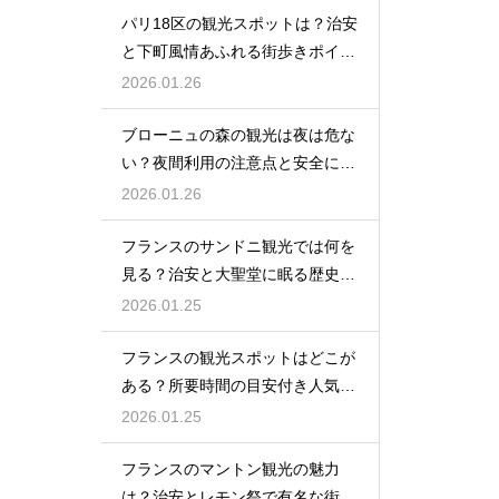
パリ18区の観光スポットは？治安
と下町風情あふれる街歩きポイン
ト
2026.01.26
ブローニュの森の観光は夜は危な
い？夜間利用の注意点と安全に楽
しむ方法
2026.01.26
フランスのサンドニ観光では何を
見る？治安と大聖堂に眠る歴史を
紹介
2026.01.25
フランスの観光スポットはどこが
ある？所要時間の目安付き人気名
所リスト
2026.01.25
フランスのマントン観光の魅力
は？治安とレモン祭で有名な街を