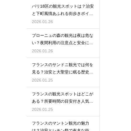
パリ18区の観光スポットは？治安
と下町風情あふれる街歩きポイン
ト
2026.01.26
ブローニュの森の観光は夜は危な
い？夜間利用の注意点と安全に楽
しむ方法
2026.01.26
フランスのサンドニ観光では何を
見る？治安と大聖堂に眠る歴史を
紹介
2026.01.25
フランスの観光スポットはどこが
ある？所要時間の目安付き人気名
所リスト
2026.01.25
フランスのマントン観光の魅力
は？治安とレモン祭で有名な街を